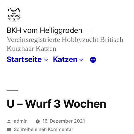
Zum
Inhalt
springen
BKH vom Heiliggroden
Vereinsregistrierte Hobbyzucht Britisch
Kurzhaar Katzen
Startseite
Katzen
U – Wurf 3 Wochen
Veröffentlicht
admin
16. Dezember 2021
von
zu
Schreibe einen Kommentar