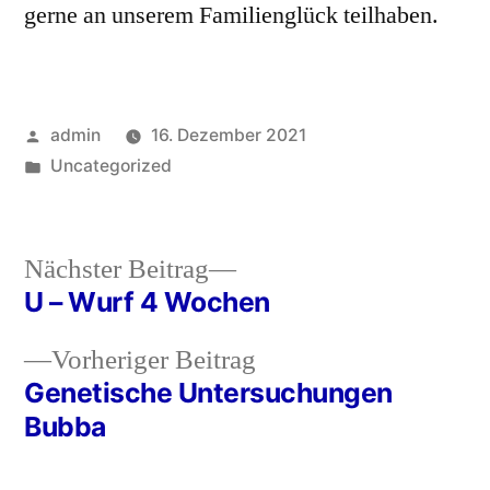
gerne an unserem Familienglück teilhaben.
Veröffentlicht
admin
16. Dezember 2021
von
Veröffentlicht
Uncategorized
in
Nächster
Nächster Beitrag
Beitrag:
U – Wurf 4 Wochen
Beitragsnavigation
Vorheriger
Vorheriger Beitrag
Beitrag:
Genetische Untersuchungen
Bubba