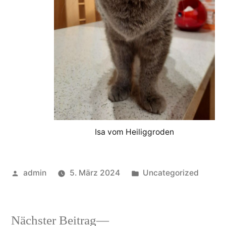
Isa vom Heiliggroden
Veröffentlicht
Veröffentlicht
admin
5. März 2024
Uncategorized
von
in
Nächster
Nächster Beitrag