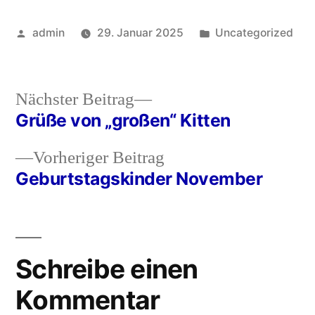
Veröffentlicht
Veröffentlicht
admin
29. Januar 2025
Uncategorized
von
in
Nächster
Nächster Beitrag
Beitrag:
Grüße von „großen“ Kitten
Beitragsnavigation
Vorheriger
Vorheriger Beitrag
Beitrag:
Geburtstagskinder November
Schreibe einen
Kommentar