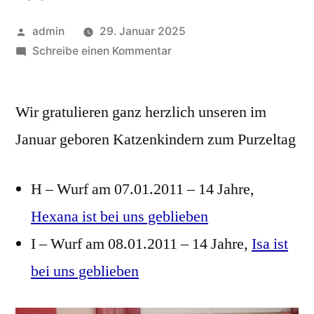
Veröffentlicht
admin
29. Januar 2025
von
zu
Schreibe einen Kommentar
Geburtstage
im
Wir gratulieren ganz herzlich unseren im
Januar,
Hexana
Januar geboren Katzenkindern zum Purzeltag
und
Isa
H – Wurf am 07.01.2011 – 14 Jahre,
Hexana ist bei uns geblieben
I – Wurf am 08.01.2011 – 14 Jahre,
Isa ist
bei uns geblieben