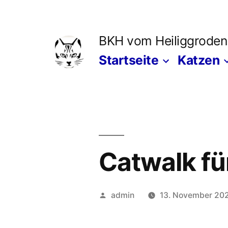
Zum
Inhalt
BKH vom Heiliggroden
springen
Startseite
Katzen
Catwalk für
Veröffentlicht
admin
13. November 20
von