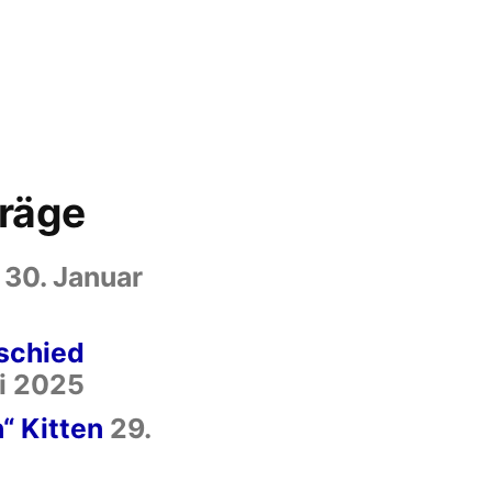
träge
30. Januar
bschied
i 2025
“ Kitten
29.