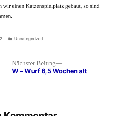
 wir einen Katzenspielplatz gebaut, so sind
die
Fellis
ammen.
Veröffentlicht
22
Uncategorized
in
heriger
Nächster
Nächster Beitrag
rag:
Beitrag:
W – Wurf 6,5 Wochen alt
en Kommentar