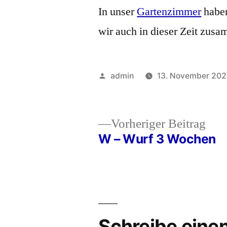
In unser
Gartenzimmer
haben
wir auch in dieser Zeit zus
Veröffentlicht
admin
13. November 20
von
Vor
Vorheriger Beitrag
Beit
W – Wurf 3 Wochen
Beitragsnavigation
Schreibe ein