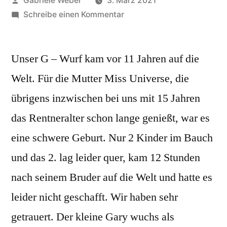
Gabriele Weber
3. März 2021
von
zu
Schreibe einen Kommentar
11.
Geburtstag
Unser G – Wurf kam vor 11 Jahren auf die
G
–
Welt. Für die Mutter Miss Universe, die
Wurf
übrigens inzwischen bei uns mit 15 Jahren
das Rentneralter schon lange genießt, war es
eine schwere Geburt. Nur 2 Kinder im Bauch
und das 2. lag leider quer, kam 12 Stunden
nach seinem Bruder auf die Welt und hatte es
leider nicht geschafft. Wir haben sehr
getrauert. Der kleine Gary wuchs als